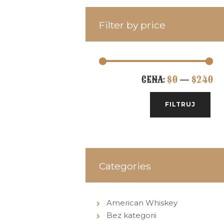
Filter by price
Ce
Ce
CENA:
$0
—
$240
mi
ma
FILTRUJ
Categories
American Whiskey
Bez kategorii