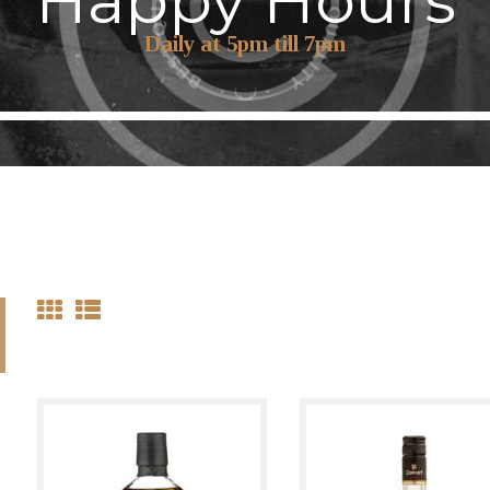
Happy Hours
Daily at 5pm till 7pm