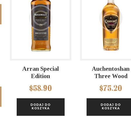
na
na
n
x
Arran Special
Auchentoshan
Edition
Three Wood
$
58.90
$
75.20
DODAJ DO
DODAJ DO
KOSZYKA
KOSZYKA